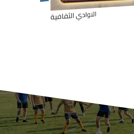
النو
النوادي الثقافية